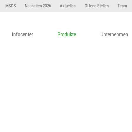
23 dfasdf asdfW134 245 34" string(62) "Test 12 {FONT:
MSDS
Neuheiten 2026
Aktuelles
Offene Stellen
Team
Infocenter
Produkte
Unternehmen