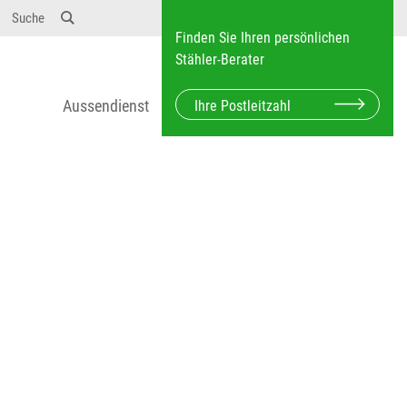
12} Dosierungen: test 123 dfasdf asdfW134 245 34"
Suche
Finden Sie Ihren persönlichen
Stähler-Berater
Aussendienst