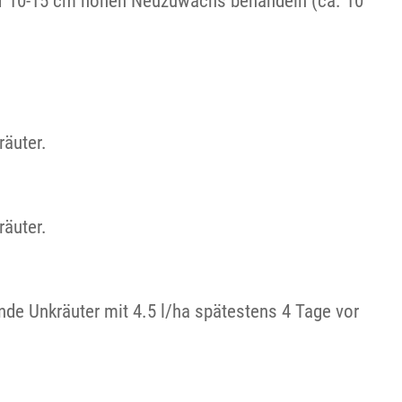
auf 10-15 cm hohen Neuzuwachs behandeln (ca. 10
räuter.
räuter.
de Unkräuter mit 4.5 l/ha spätestens 4 Tage vor