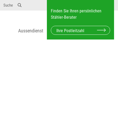
12} Dosierungen: test 123 dfasdf asdfW134 245 34"
Suche
Finden Sie Ihren persönlichen
Stähler-Berater
Aussendienst