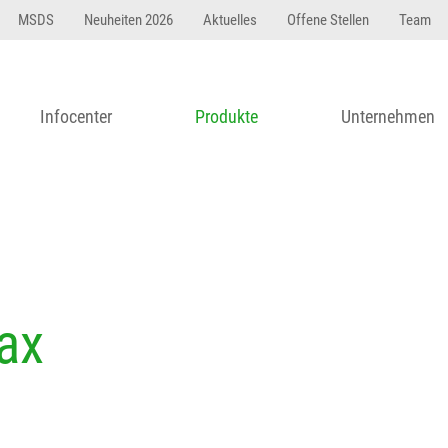
23 dfasdf asdfW134 245 34" string(62) "Test 12 {FONT:
MSDS
Neuheiten 2026
Aktuelles
Offene Stellen
Team
Infocenter
Produkte
Unternehmen
ax