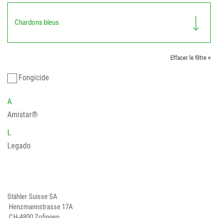
Chardons bleus
Effacer le filtre ×
Fongicide
A
Amistar®
L
Legado
Stähler Suisse SA
Henzmannstrasse 17A
CH-4800 Zofingen