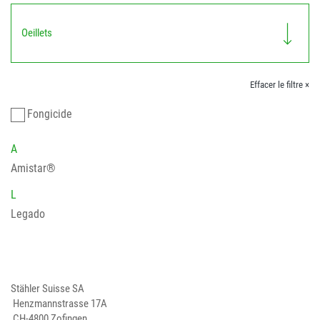
Oeillets
Effacer le filtre ×
Fongicide
A
Amistar®
L
Legado
Stähler Suisse SA
Henzmannstrasse 17A
CH-4800 Zofingen