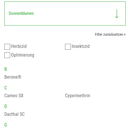
Sonnenblumen
Filter zurücksetzen ×
Herbizid
Insektizid
Optimierung
B
Berone®
C
Cameo SX
Cypermethrin
D
Dacthal SC
G