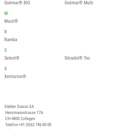
Goëmar® BIO
Goëmar® Multi
M
Mazil®
R
Ramba
S
Select®
Sitradol® Tec
X
Xenturion®
Stähler Suisse SA
Henzmannstrasse 17A
CH-4800 Zofingen
Telefon
+41 (0)62 746 80 00