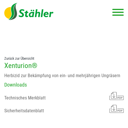
string(78) "Test 12 {FONT:12} // Dosierungen: test 123 dfasdf
asdfW134 245 34" string(62) "Test 12 {FONT:12} Dosierungen: test
123 dfasdf asdfW134 245 34"
Zurück zur Übersicht
Xenturion®
Herbizid zur Bekämpfung von ein- und mehrjährigen Ungräsern
Downloads
Technisches Merkblatt
Sicherheitsdatenblatt