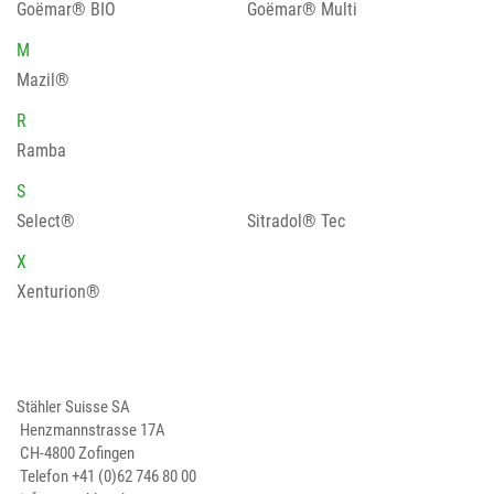
Goëmar® BIO
Goëmar® Multi
M
Mazil®
R
Ramba
S
Select®
Sitradol® Tec
X
Xenturion®
Stähler Suisse SA
Henzmannstrasse 17A
CH-4800 Zofingen
Telefon
+41 (0)62 746 80 00