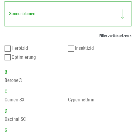
Sonnenblumen
Filter zurücksetzen ×
Herbizid
Insektizid
Optimierung
B
Berone®
C
Cameo SX
Cypermethrin
D
Dacthal SC
G