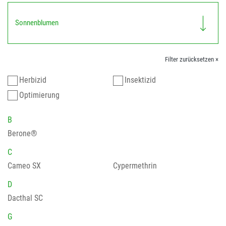
Sonnenblumen
Filter zurücksetzen ×
Herbizid
Insektizid
Optimierung
B
Berone®
C
Cameo SX
Cypermethrin
D
Dacthal SC
G