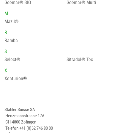
Goëmar® BIO
Goëmar® Multi
M
Mazil®
R
Ramba
S
Select®
Sitradol® Tec
X
Xenturion®
Stähler Suisse SA
Henzmannstrasse 17A
CH-4800 Zofingen
Telefon
+41 (0)62 746 80 00