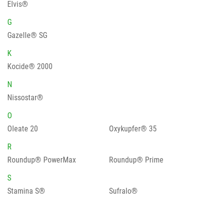
Elvis®
G
Gazelle® SG
K
Kocide® 2000
N
Nissostar®
O
Oleate 20
Oxykupfer® 35
R
Roundup® PowerMax
Roundup® Prime
S
Stamina S®
Sufralo®