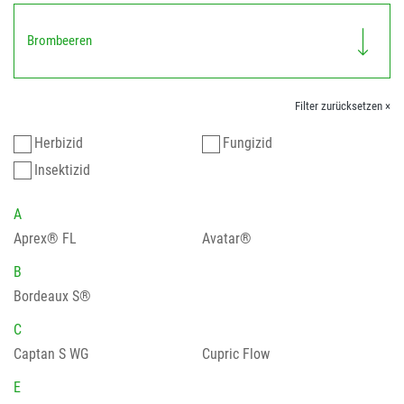
Brombeeren
Filter zurücksetzen ×
Herbizid
Fungizid
Insektizid
A
Aprex® FL
Avatar®
B
Bordeaux S®
C
Captan S WG
Cupric Flow
E