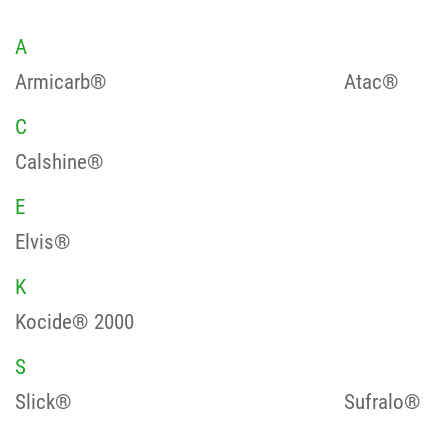
A
Armicarb®
Atac®
C
Calshine®
E
Elvis®
K
Kocide® 2000
S
Slick®
Sufralo®