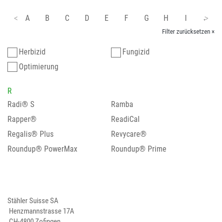
A
B
C
D
E
F
G
H
I
J
Filter zurücksetzen ×
Herbizid
Fungizid
Optimierung
R
Radi® S
Ramba
Rapper®
ReadiCal
Regalis® Plus
Revycare®
Roundup® PowerMax
Roundup® Prime
Stähler Suisse SA
Henzmannstrasse 17A
CH-4800 Zofingen