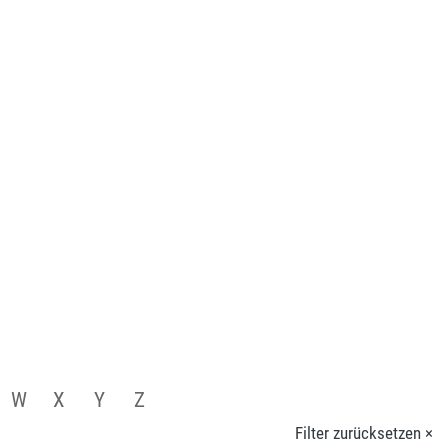
W
X
Y
Z
Filter zurücksetzen ×