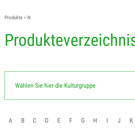
Produkte
> N
Produkteverzeichni
Wählen Sie hier die Kulturgruppe
A
B
C
D
E
F
G
H
I
J
K