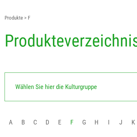
Produkte
> F
Produkteverzeichni
Wählen Sie hier die Kulturgruppe
A
B
C
D
E
F
G
H
I
J
K