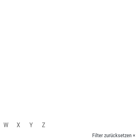
W
X
Y
Z
Filter zurücksetzen ×