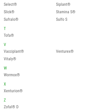
Select®
Siplant®
Slick®
Stamina S®
Sufralo®
Sulfo S
T
Tofa®
V
Vacciplant®
Venturex®
Vitaly®
W
Wormox®
X
Xenturion®
Z
Zofal® D