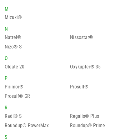
M
Mizuki®
N
Natrel®
Nissostar®
Nizo® S
O
Oleate 20
Oxykupfer® 35
P
Pirimor®
Prosulf®
Prosulf® GR
R
Radi® S
Regalis® Plus
Roundup® PowerMax
Roundup® Prime
S