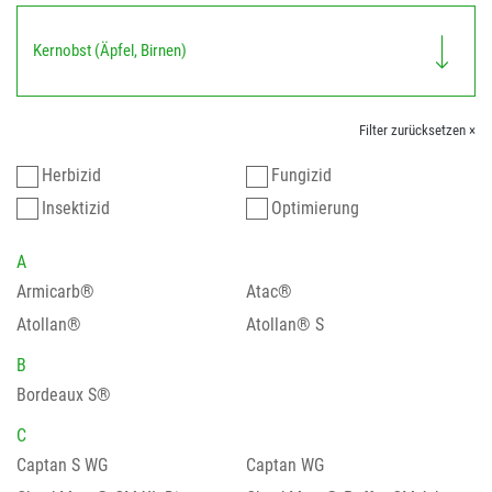
Kernobst (Äpfel, Birnen)
Filter zurücksetzen ×
Herbizid
Fungizid
Insektizid
Optimierung
A
Armicarb®
Atac®
Atollan®
Atollan® S
B
Bordeaux S®
C
Captan S WG
Captan WG