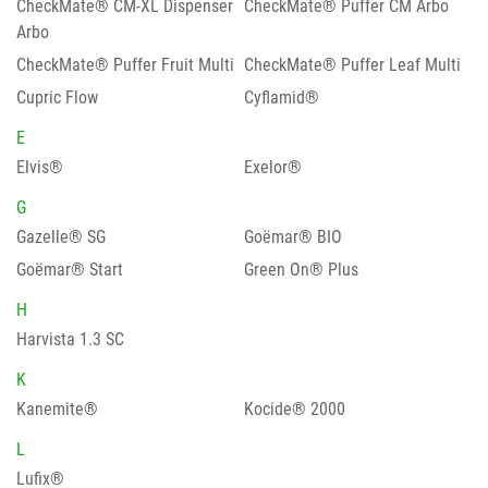
CheckMate® CM-XL Dispenser
CheckMate® Puffer CM Arbo
Arbo
CheckMate® Puffer Fruit Multi
CheckMate® Puffer Leaf Multi
Cupric Flow
Cyflamid®
E
Elvis®
Exelor®
G
Gazelle® SG
Goëmar® BIO
Goëmar® Start
Green On® Plus
H
Harvista 1.3 SC
K
Kanemite®
Kocide® 2000
L
Lufix®