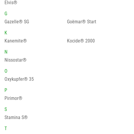
Elvis®
G
Gazelle® SG
Goëmar® Start
K
Kanemite®
Kocide® 2000
N
Nissostar®
O
Oxykupfer® 35
P
Pirimor®
S
Stamina S®
T