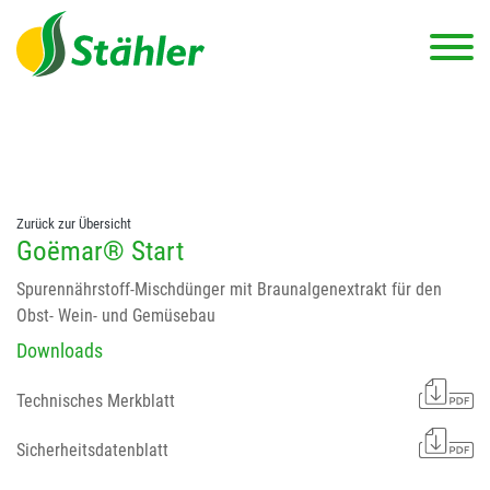
string(78) "Test 12 {FONT:12} // Dosierungen: test 123 dfasdf
asdfW134 245 34" string(62) "Test 12 {FONT:12} Dosierungen: test
123 dfasdf asdfW134 245 34"
Zurück zur Übersicht
Goëmar® Start
Spurennährstoff-Mischdünger mit Braunalgenextrakt für den
Obst- Wein- und Gemüsebau
Downloads
Technisches Merkblatt
Sicherheitsdatenblatt