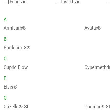
Fungizid
Insektizid
A
Armicarb®
Avatar®
B
Bordeaux S®
C
Cupric Flow
Cypermethri
E
Elvis®
G
Gazelle® SG
Goëmar® St