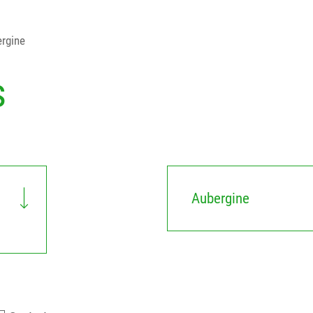
rgine
s
Aubergine