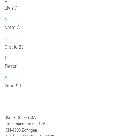
Elvis®
N
Natrel®
O
Oleate 20
T
Trezor
Z
Zofal® D
Stähler Suisse SA
Henzmannstrasse 17A
CH-4800 Zofingen