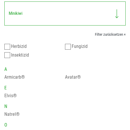
Minikiwi
Filter zurücksetzen ×
Herbizid
Fungizid
Insektizid
A
Armicarb®
Avatar®
E
Elvis®
N
Natrel®
O