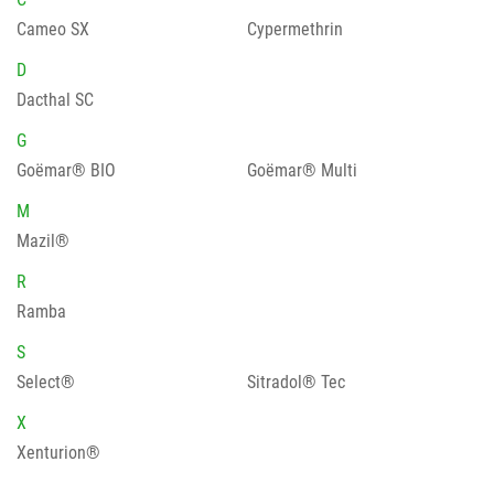
Cameo SX
Cypermethrin
D
Dacthal SC
G
Goëmar® BIO
Goëmar® Multi
M
Mazil®
R
Ramba
S
Select®
Sitradol® Tec
X
Xenturion®