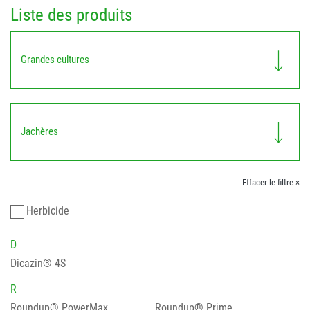
Liste des produits
Grandes cultures
Jachères
Effacer le filtre ×
Herbicide
D
Dicazin® 4S
R
Roundup® PowerMax
Roundup® Prime