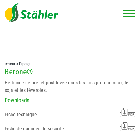
string(78) "Test 12 {FONT:12} // Dosierungen: test 123 dfasdf
asdfW134 245 34" string(62) "Test 12 {FONT:12} Dosierungen: test
123 dfasdf asdfW134 245 34"
Retour à l'aperçu
Berone®
Herbicide de pré- et post-levée dans les pois protéagineux, le
soja et les féveroles.
Downloads
Fiche technique
Fiche de données de sécurité