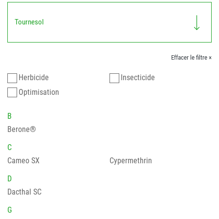
Tournesol
Effacer le filtre ×
Herbicide
Insecticide
Optimisation
B
Berone®
C
Cameo SX
Cypermethrin
D
Dacthal SC
G