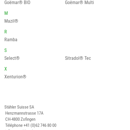
Goëmar® BIO
Goëmar® Multi
M
Mazil®
R
Ramba
S
Select®
Sitradol® Tec
X
Xenturion®
Stähler Suisse SA
Henzmannstrasse 17A
CH-4800 Zofingen
Téléphone
+41 (0)62 746 80 00