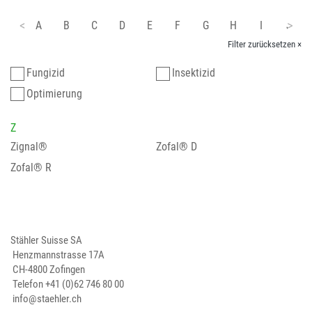
A
B
C
D
E
F
G
H
I
J
Filter zurücksetzen ×
Fungizid
Insektizid
Optimierung
Z
Zignal®
Zofal® D
Zofal® R
Stähler Suisse SA
Henzmannstrasse 17A
CH-4800 Zofingen
Telefon
+41 (0)62 746 80 00
info@staehler.ch