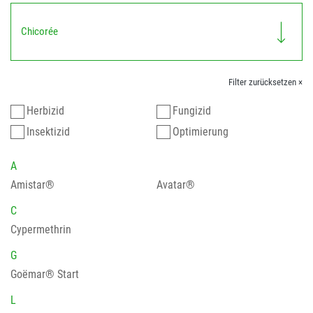
Chicorée
Filter zurücksetzen ×
Herbizid
Fungizid
Insektizid
Optimierung
A
Amistar®
Avatar®
C
Cypermethrin
G
Goëmar® Start
L