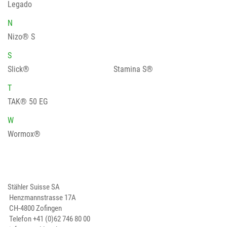
Legado
N
Nizo® S
S
Slick®
Stamina S®
T
TAK® 50 EG
W
Wormox®
Stähler Suisse SA
Henzmannstrasse 17A
CH-4800 Zofingen
Telefon
+41 (0)62 746 80 00