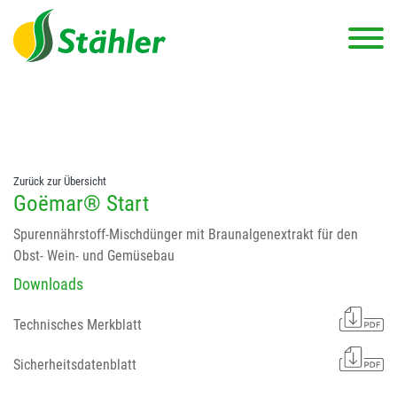
string(78) "Test 12 {FONT:12} // Dosierungen: test 123 dfasdf
asdfW134 245 34" string(62) "Test 12 {FONT:12} Dosierungen: test
123 dfasdf asdfW134 245 34"
Zurück zur Übersicht
Goëmar® Start
Spurennährstoff-Mischdünger mit Braunalgenextrakt für den
Obst- Wein- und Gemüsebau
Downloads
Technisches Merkblatt
Sicherheitsdatenblatt