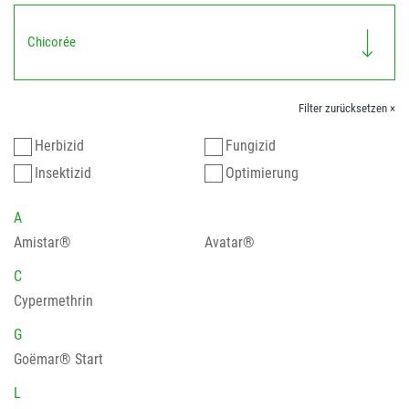
Chicorée
Filter zurücksetzen ×
Herbizid
Fungizid
Insektizid
Optimierung
A
Amistar®
Avatar®
C
Cypermethrin
G
Goëmar® Start
L