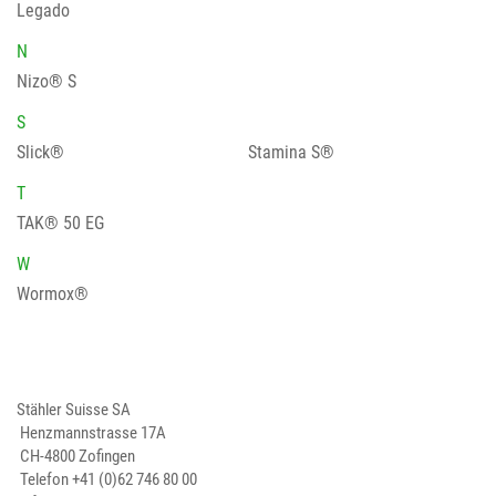
Legado
N
Nizo® S
S
Slick®
Stamina S®
T
TAK® 50 EG
W
Wormox®
Stähler Suisse SA
Henzmannstrasse 17A
CH-4800 Zofingen
Telefon
+41 (0)62 746 80 00