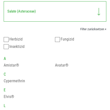
Salate (Asteraceae)
Filter zurücksetzen ×
Herbizid
Fungizid
Insektizid
A
Amistar®
Avatar®
C
Cypermethrin
E
Elvis®
L