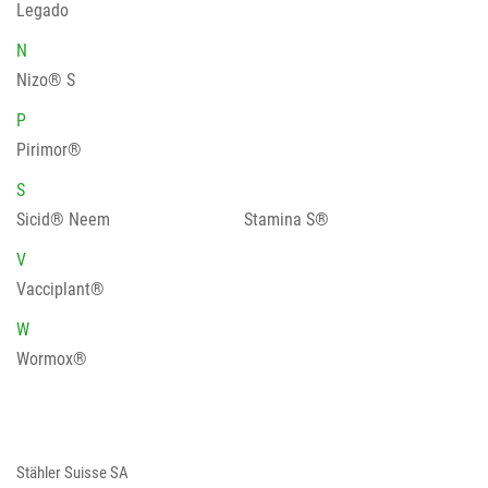
Legado
N
Nizo® S
P
Pirimor®
S
Sicid® Neem
Stamina S®
V
Vacciplant®
W
Wormox®
Stähler Suisse SA