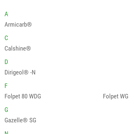
A
Armicarb®
C
Calshine®
D
Dirigeol® -N
F
Folpet 80 WDG
Folpet WG
G
Gazelle® SG
N