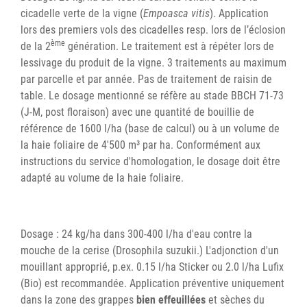
cicadelle verte de la vigne (
Empoasca vitis
). Application
lors des premiers vols des cicadelles resp. lors de l’éclosion
ème
de la 2
génération. Le traitement est à répéter lors de
lessivage du produit de la vigne. 3 traitements au maximum
par parcelle et par année. Pas de traitement de raisin de
table. Le dosage mentionné se réfère au stade BBCH 71-73
(J-M, post floraison) avec une quantité de bouillie de
référence de 1600 l/ha (base de calcul) ou à un volume de
la haie foliaire de 4'500 m³ par ha. Conformément aux
instructions du service d'homologation, le dosage doit être
adapté au volume de la haie foliaire.
Dosage : 24 kg/ha dans 300-400 l/ha d'eau contre la
mouche de la cerise (Drosophila suzukii.) L'adjonction d'un
mouillant approprié, p.ex. 0.15 l/ha Sticker ou 2.0 l/ha Lufix
(Bio) est recommandée. Application préventive uniquement
dans la zone des grappes
bien effeuillées
et sèches du