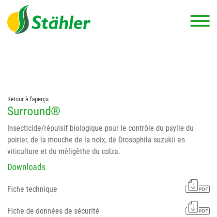
string(78) "Test 12 {FONT:12} // Dosierungen: test 123 dfasdf
asdfW134 245 34" string(62) "Test 12 {FONT:12} Dosierungen: test
123 dfasdf asdfW134 245 34"
Retour à l'aperçu
Surround®
Insecticide/répulsif biologique pour le contrôle du psylle du
poirier, de la mouche de la noix, de Drosophila suzukii en
viticulture et du méligèthe du colza.
Downloads
Fiche technique
Fiche de données de sécurité