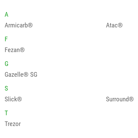
A
Armicarb®
Atac®
F
Fezan®
G
Gazelle® SG
S
Slick®
Surround®
T
Trezor