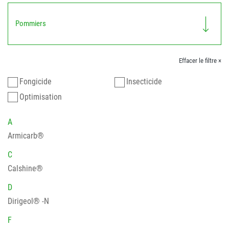
Pommiers
Effacer le filtre ×
Fongicide
Insecticide
Optimisation
A
Armicarb®
C
Calshine®
D
Dirigeol® -N
F