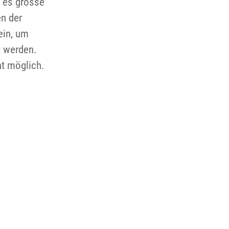
a es grosse
n der
ein, um
t werden.
ht möglich.