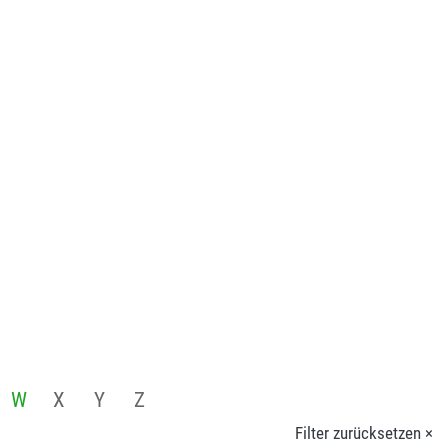
W
X
Y
Z
Filter zurücksetzen ×