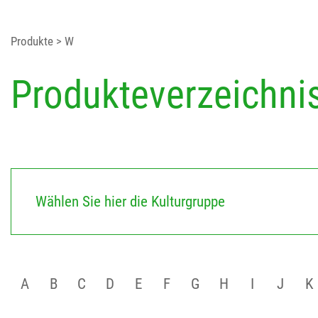
Produkte
> W
Produkteverzeichni
Wählen Sie hier die Kulturgruppe
A
B
C
D
E
F
G
H
I
J
K