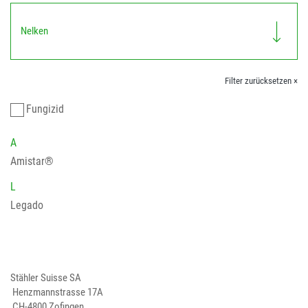
Nelken
Filter zurücksetzen ×
Fungizid
A
Amistar®
L
Legado
Stähler Suisse SA
Henzmannstrasse 17A
CH-4800 Zofingen