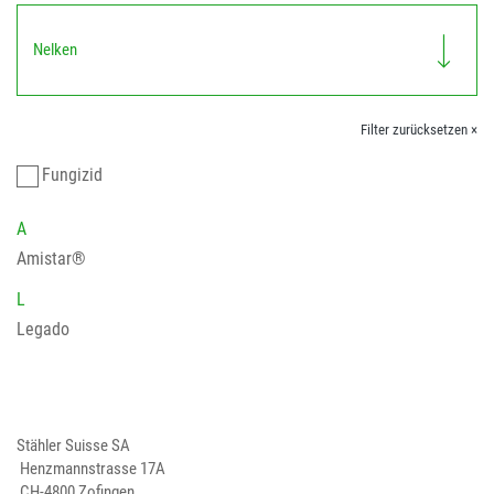
Nelken
Filter zurücksetzen ×
Fungizid
A
Amistar®
L
Legado
Stähler Suisse SA
Henzmannstrasse 17A
CH-4800 Zofingen