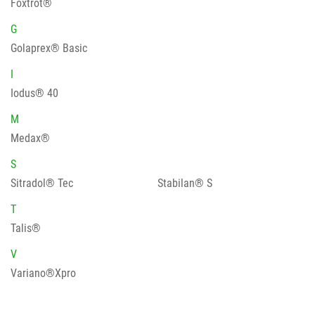
Foxtrot®
G
Golaprex® Basic
I
Iodus® 40
M
Medax®
S
Sitradol® Tec
Stabilan® S
T
Talis®
V
Variano®Xpro