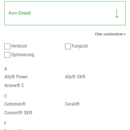
Korn (Dinkel)
Filter zurücksetzen ×
Herbizid
Fungizid
Optimierung
A
Ally® Power
Ally® SX®
Ariane® C
C
Cedomon®
Cerall®
Concert® SX®
F