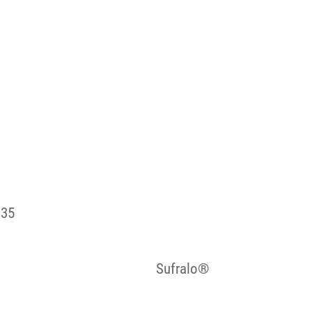
 35
Sufralo®