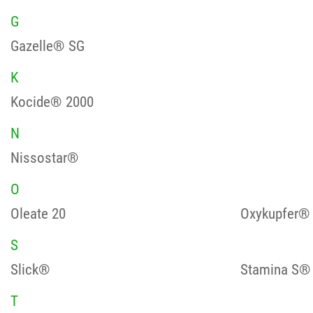
G
Gazelle® SG
K
Kocide® 2000
N
Nissostar®
O
Oleate 20
Oxykupfer®
S
Slick®
Stamina S®
T