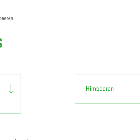
beeren
s
Himbeeren