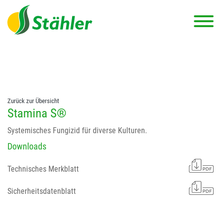
string(78) "Test 12 {FONT:12} // Dosierungen: test 123 dfasdf
asdfW134 245 34" string(62) "Test 12 {FONT:12} Dosierungen: test
123 dfasdf asdfW134 245 34"
Zurück zur Übersicht
Stamina S®
Systemisches Fungizid für diverse Kulturen.
Downloads
Technisches Merkblatt
Sicherheitsdatenblatt