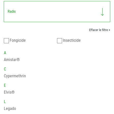
Radis
Effacer le filtre ×
Fongicide
Insecticide
A
Amistar®
C
Cypermethrin
E
Elvis®
L
Legado