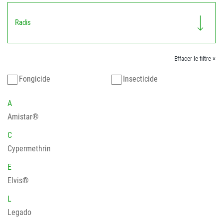
Radis
Effacer le filtre ×
Fongicide
Insecticide
A
Amistar®
C
Cypermethrin
E
Elvis®
L
Legado