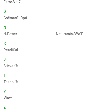
Ferro-Vit 7
G
Goëmar® Opti
N
N-Power
Naturamin®WSP
R
ReadiCal
S
Sticker®
T
Triagol®
V
Vitex
Z