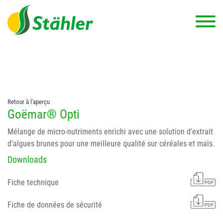
string(78) "Test 12 {FONT:12} // Dosierungen: test 123 dfasdf
asdfW134 245 34" string(62) "Test 12 {FONT:12} Dosierungen: test
123 dfasdf asdfW134 245 34"
Retour à l'aperçu
Goëmar® Opti
Mélange de micro-nutriments enrichi avec une solution d'extrait
d'algues brunes pour une meilleure qualité sur céréales et maïs.
Downloads
Fiche technique
Fiche de données de sécurité