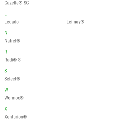
Gazelle® SG
L
Legado
Leimay®
N
Natrel®
R
Radi® S
S
Select®
W
Wormox®
X
Xenturion®