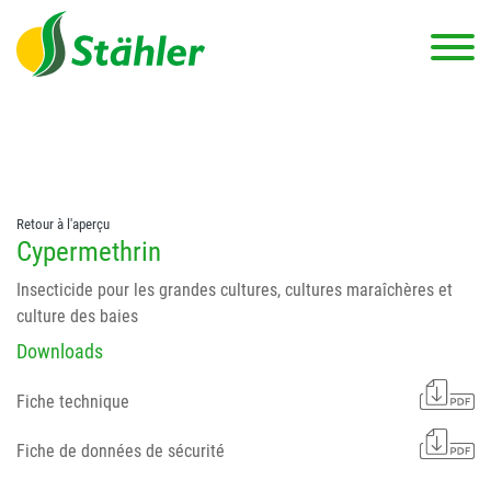
string(78) "Test 12 {FONT:12} // Dosierungen: test 123 dfasdf
asdfW134 245 34" string(62) "Test 12 {FONT:12} Dosierungen: test
123 dfasdf asdfW134 245 34"
Retour à l'aperçu
Cypermethrin
Insecticide pour les grandes cultures, cultures maraîchères et
culture des baies
Downloads
Fiche technique
Fiche de données de sécurité