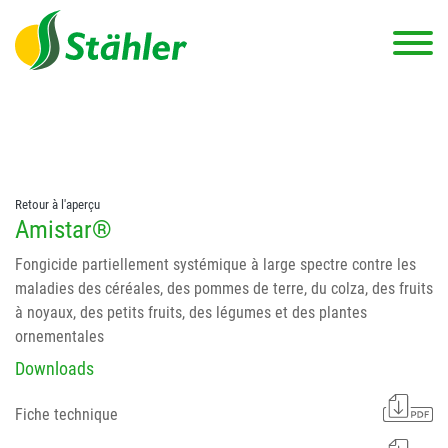
string(78) "Test 12 {FONT:12} // Dosierungen: test 123 dfasdf
asdfW134 245 34" string(62) "Test 12 {FONT:12} Dosierungen: test
123 dfasdf asdfW134 245 34"
Retour à l'aperçu
Amistar®
Fongicide partiellement systémique à large spectre contre les
maladies des céréales, des pommes de terre, du colza, des fruits
à noyaux, des petits fruits, des légumes et des plantes
ornementales
Downloads
Fiche technique