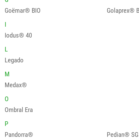
Goëmar® BIO
Golaprex® B
I
Iodus® 40
L
Legado
M
Medax®
O
Ombral Era
P
Pandorra®
Pedian® SG