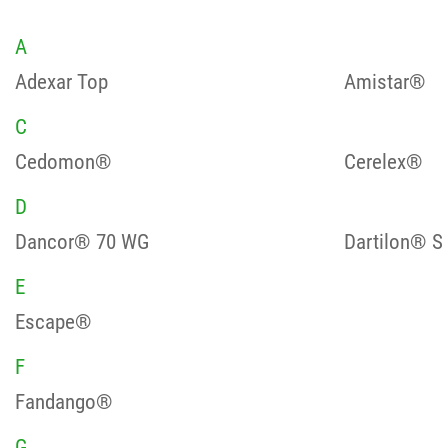
A
Adexar Top
Amistar®
C
Cedomon®
Cerelex®
D
Dancor® 70 WG
Dartilon® S
E
Escape®
F
Fandango®
G