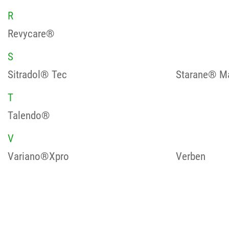
R
Revycare®
S
Sitradol® Tec
Starane® M
T
Talendo®
V
Variano®Xpro
Verben