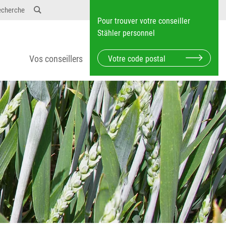
echerche
Pour trouver votre conseiller
Stähler personnel
Vos conseillers