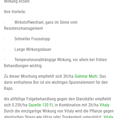
Wirkung erzielt.
Ihre Vorteile:
· Wirkstoffwechsel, ganz im Sinne vom
Resistenzmanagement
· Schneller Frassstopp
· Lange Wirkungsdauer
· Temperaturunabhängige Wirkung, vor allem bei frühen
Behandlungen wichtig
Zu dieser Mischung empfiehlt sich 3lt/ha
Goëmar Multi
. Das
darin enthaltene Bor ist ein wichtiges Spurenelement für den
Raps.
Als allfällige Folgebehandlung gegen den Glanzkäfer empfiehlt
sich 0.25lt/ha
Gazelle 120 FL
in Kombination mit 2lt/ha
Vitaly
.
Durch die einzigartige Wirkung von Vitaly wird die Pflanze gegen
abiotischen Stress wie Hitze oder Trockenheit unterstützt.
Vitaly