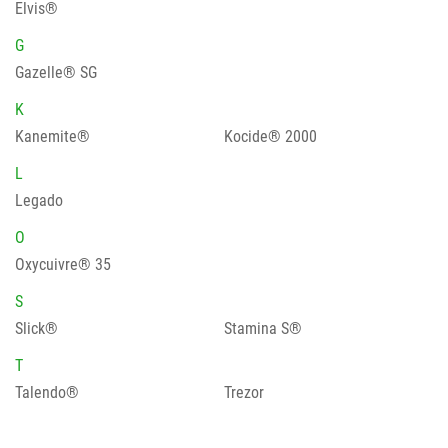
Elvis®
G
Gazelle® SG
K
Kanemite®
Kocide® 2000
L
Legado
O
Oxycuivre® 35
S
Slick®
Stamina S®
T
Talendo®
Trezor