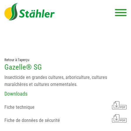
string(78) "Test 12 {FONT:12} // Dosierungen: test 123 dfasdf
asdfW134 245 34" string(62) "Test 12 {FONT:12} Dosierungen: test
123 dfasdf asdfW134 245 34"
Retour à l'aperçu
Gazelle® SG
Insecticide en grandes cultures, arboriculture, cultures
maraîchères et cultures ornementales.
Downloads
Fiche technique
Fiche de données de sécurité